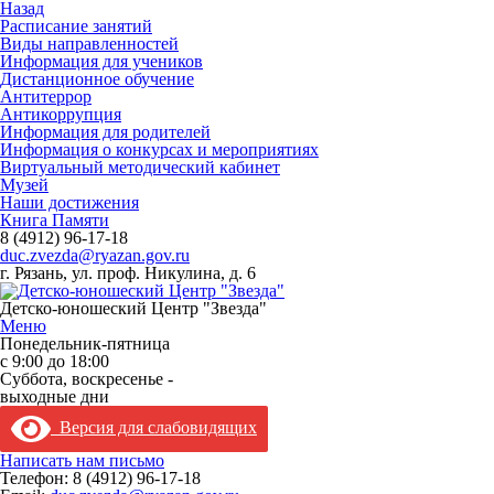
Назад
Расписание занятий
Виды направленностей
Информация для учеников
Дистанционное обучение
Антитеррор
Антикоррупция
Информация для родителей
Информация о конкурсах и мероприятиях
Виртуальный методический кабинет
Музей
Наши достижения
Книга Памяти
8 (4912) 96-17-18
duc.zvezda@ryazan.gov.ru
г. Рязань, ул. проф. Никулина, д. 6
Детско-юношеский Центр "Звезда"
Меню
Понедельник-пятница
с 9:00 до 18:00
Суббота, воскресенье -
выходные дни
Версия для слабовидящих
Написать нам письмо
Телефон:
8 (4912) 96-17-18