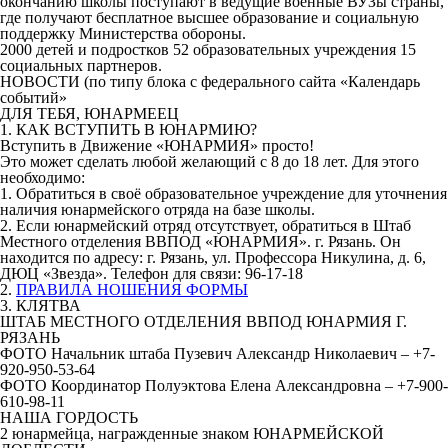
окончанию школы поступают в ведущие военные ВУЗы страны,
где получают бесплатное высшее образование и социальную
поддержку Министерства обороны.
2000 детей и подростков 52 образовательных учреждения 15
социальных партнеров.
НОВОСТИ (по типу блока с федерального сайта «Календарь
событий»
ДЛЯ ТЕБЯ, ЮНАРМЕЕЦ
1. КАК ВСТУПИТЬ В ЮНАРМИЮ?
Вступить в Движение «ЮНАРМИЯ» просто!
Это может сделать любой желающий с 8 до 18 лет. Для этого
необходимо:
1. Обратиться в своё образовательное учреждение для уточнения
наличия юнармейского отряда на базе школы.
2. Если юнармейский отряд отсутствует, обратиться в Штаб
Местного отделения ВВПОД «ЮНАРМИЯ». г. Рязань. Он
находится по адресу: г. Рязань, ул. Профессора Никулина, д. 6,
ДЮЦ «Звезда». Телефон для связи: 96-17-18
2.
ПРАВИЛА НОШЕНИЯ ФОРМЫ
3. КЛЯТВА
ШТАБ МЕСТНОГО ОТДЕЛЕНИЯ ВВПОД ЮНАРМИЯ Г.
РЯЗАНЬ
ФОТО Начальник штаба Пузевич Александр Николаевич –
+7-
920-950-53-64
ФОТО Координатор Полуэктова Елена Александровна –
+7-900-
610-98-11
НАША ГОРДОСТЬ
2 юнармейца, награжденные знаком ЮНАРМЕЙСКОЙ