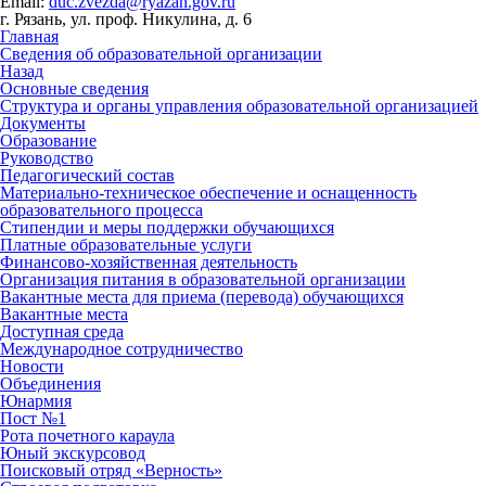
Email:
duc.zvezda@ryazan.gov.ru
г. Рязань, ул. проф. Никулина, д. 6
Главная
Сведения об образовательной организации
Назад
Основные сведения
Структура и органы управления образовательной организацией
Документы
Образование
Руководство
Педагогический состав
Материально-техническое обеспечение и оснащенность
образовательного процесса
Стипендии и меры поддержки обучающихся
Платные образовательные услуги
Финансово-хозяйственная деятельность
Организация питания в образовательной организации
Вакантные места для приема (перевода) обучающихся
Вакантные места
Доступная среда
Международное сотрудничество
Новости
Объединения
Юнармия
Пост №1
Рота почетного караула
Юный экскурсовод
Поисковый отряд «Верность»