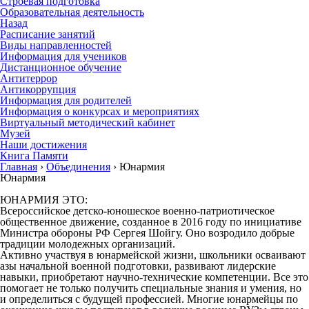
Строевая подготовка
Образовательная деятельность
Назад
Расписание занятий
Виды направленностей
Информация для учеников
Дистанционное обучение
Антитеррор
Антикоррупция
Информация для родителей
Информация о конкурсах и мероприятиях
Виртуальный методический кабинет
Музей
Наши достижения
Книга Памяти
Главная
›
Объединения
›
Юнармия
Юнармия
ЮНАРМИЯ ЭТО:
Всероссийское детско-юношеское военно-патриотическое
общественное движение, созданное в 2016 году по инициативе
Министра обороны РФ Сергея Шойгу. Оно возродило добрые
традиции молодежных организаций.
Активно участвуя в юнармейской жизни, школьники осваивают
азы начальной военной подготовки, развивают лидерские
навыки, приобретают научно-технические компетенции. Все это
помогает не только получить специальные знания и умения, но
и определиться с будущей профессией. Многие юнармейцы по