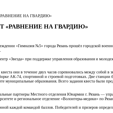
РАВНЕНИЕ НА ГВАРДИЮ»
 «РАВНЕНИЕ НА ГВАРДИЮ»
еждении «Гимназия №5» города Рязань прошёл городской военн
.
нтр «Звезда» при поддержке управления образования и молоде
квеста они в течение двух часов соревновались между собой в з
борке АК-74, спортивной и строевой подготовках. Две станции
рте муниципальные образования. Всего задания квеста были пре
альные партнеры Местного отделения Юнармии г. Рязань — упра
рситете и региональное отделение «Волонтеры-медики» по Рязан
нной каждой командой баллов. Победителей и призеров определя