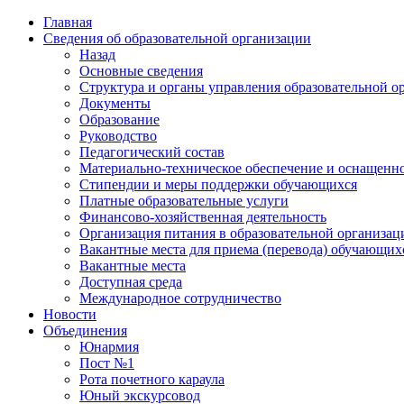
Skip
Главная
to
Сведения об образовательной организации
the
Назад
content
Основные сведения
Структура и органы управления образовательной о
Документы
Образование
Руководство
Педагогический состав
Материально-техническое обеспечение и оснащенно
Стипендии и меры поддержки обучающихся
Платные образовательные услуги
Финансово-хозяйственная деятельность
Организация питания в образовательной организац
Вакантные места для приема (перевода) обучающих
Вакантные места
Доступная среда
Международное сотрудничество
Новости
Объединения
Юнармия
Пост №1
Рота почетного караула
Юный экскурсовод