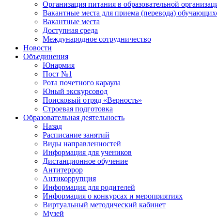
Организация питания в образовательной организац
Вакантные места для приема (перевода) обучающих
Вакантные места
Доступная среда
Международное сотрудничество
Новости
Объединения
Юнармия
Пост №1
Рота почетного караула
Юный экскурсовод
Поисковый отряд «Верность»
Строевая подготовка
Образовательная деятельность
Назад
Расписание занятий
Виды направленностей
Информация для учеников
Дистанционное обучение
Антитеррор
Антикоррупция
Информация для родителей
Информация о конкурсах и мероприятиях
Виртуальный методический кабинет
Музей