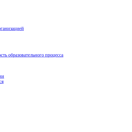
рганизацией
сть образовательного процесса
ии
ся