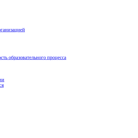
рганизацией
сть образовательного процесса
ии
ся