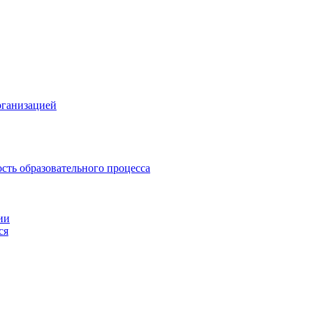
рганизацией
сть образовательного процесса
ии
ся