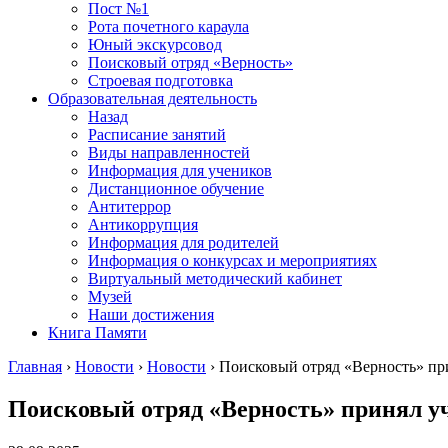
Пост №1
Рота почетного караула
Юный экскурсовод
Поисковый отряд «Верность»
Строевая подготовка
Образовательная деятельность
Назад
Расписание занятий
Виды направленностей
Информация для учеников
Дистанционное обучение
Антитеррор
Антикоррупция
Информация для родителей
Информация о конкурсах и мероприятиях
Виртуальный методический кабинет
Музей
Наши достижения
Книга Памяти
Главная
›
Новости
›
Новости
›
Поисковый отряд «Верность» при
Поисковый отряд «Верность» принял уч