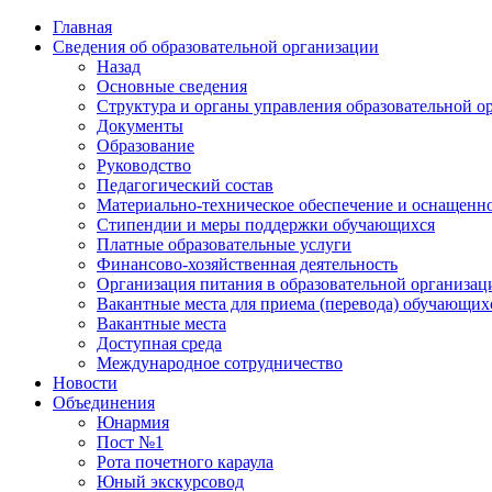
Skip
Главная
to
Сведения об образовательной организации
the
Назад
content
Основные сведения
Структура и органы управления образовательной о
Документы
Образование
Руководство
Педагогический состав
Материально-техническое обеспечение и оснащенно
Стипендии и меры поддержки обучающихся
Платные образовательные услуги
Финансово-хозяйственная деятельность
Организация питания в образовательной организац
Вакантные места для приема (перевода) обучающих
Вакантные места
Доступная среда
Международное сотрудничество
Новости
Объединения
Юнармия
Пост №1
Рота почетного караула
Юный экскурсовод