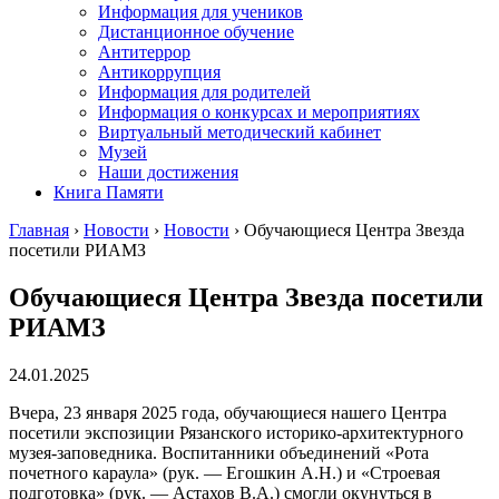
Информация для учеников
Дистанционное обучение
Антитеррор
Антикоррупция
Информация для родителей
Информация о конкурсах и мероприятиях
Виртуальный методический кабинет
Музей
Наши достижения
Книга Памяти
Главная
›
Новости
›
Новости
›
Обучающиеся Центра Звезда
посетили РИАМЗ
Обучающиеся Центра Звезда посетили
РИАМЗ
24.01.2025
Вчера, 23 января 2025 года, обучающиеся нашего Центра
посетили экспозиции Рязанского историко-архитектурного
музея-заповедника. Воспитанники объединений «Рота
почетного караула» (рук. — Егошкин А.Н.) и «Строевая
подготовка» (рук. — Астахов В.А.) смогли окунуться в