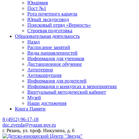
Юнармия
Пост №1
Рота почетного караула
Юный экскурсовод
Поисковый отряд «Верность»
Строевая подготовка
Образовательная деятельность
Назад
Расписание занятий
Виды направленностей
Информация для учеников
Дистанционное обучение
Антитеррор
Антикоррупция
Информация для родителей
Информация о конкурсах и мероприятиях
Виртуальный методический кабинет
Музей
Наши достижения
Книга Памяти
8 (4912) 96-17-18
duc.zvezda@ryazan.gov.ru
г. Рязань, ул. проф. Никулина, д. 6